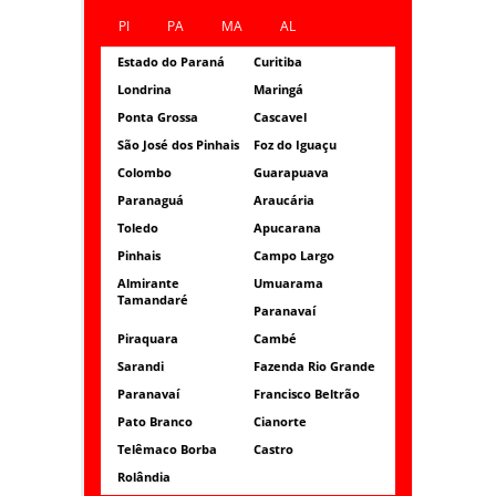
PI
PA
MA
AL
Estado do Paraná
Curitiba
Londrina
Maringá
Ponta Grossa
Cascavel
São José dos Pinhais
Foz do Iguaçu
Colombo
Guarapuava
Paranaguá
Araucária
Toledo
Apucarana
Pinhais
Campo Largo
Almirante
Umuarama
Tamandaré
Paranavaí
Piraquara
Cambé
Sarandi
Fazenda Rio Grande
Paranavaí
Francisco Beltrão
Pato Branco
Cianorte
Telêmaco Borba
Castro
Rolândia