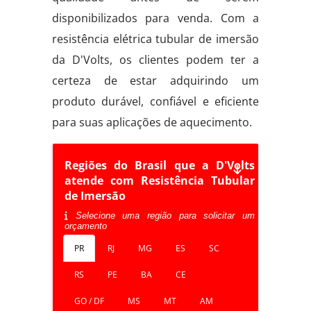
disponibilizados para venda. Com a
resistência elétrica tubular de imersão
da D'Volts, os clientes podem ter a
certeza de estar adquirindo um
produto durável, confiável e eficiente
para suas aplicações de aquecimento.
Regiões do Brasil que a D'Volts
atende com Resistência Tubular
de Imersão
Selecione uma região para solicitar um
orçamento
PR
RJ
MG
ES
SC
RS
PE
BA
CE
GO / DF
MS
MT
AM