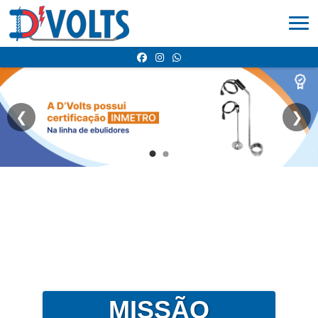
❮
❯
MISSÃO