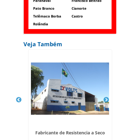
Paranavaí
Francisco Beltrão
Pato Branco
Cianorte
Telêmaco Borba
Castro
Rolândia
Veja Também
Fabricante de Resistencia a Seco
Res