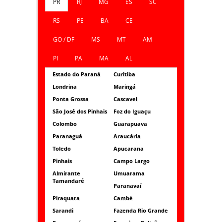
PR
RJ
MG
ES
SC
RS
PE
BA
CE
GO / DF
MS
MT
AM
PI
PA
MA
AL
Estado do Paraná
Curitiba
Londrina
Maringá
Ponta Grossa
Cascavel
São José dos Pinhais
Foz do Iguaçu
Colombo
Guarapuava
Paranaguá
Araucária
Toledo
Apucarana
Pinhais
Campo Largo
Almirante
Umuarama
Tamandaré
Paranavaí
Piraquara
Cambé
Sarandi
Fazenda Rio Grande