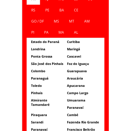
RS
PE
BA
CE
GO / DF
MS
MT
AM
PI
PA
MA
AL
Estado do Paraná
Curitiba
Londrina
Maringá
Ponta Grossa
Cascavel
São José dos Pinhais
Foz do Iguaçu
Colombo
Guarapuava
Paranaguá
Araucária
Toledo
Apucarana
Pinhais
Campo Largo
Almirante
Umuarama
Tamandaré
Paranavaí
Piraquara
Cambé
Sarandi
Fazenda Rio Grande
Paranavaí
Francisco Beltrão