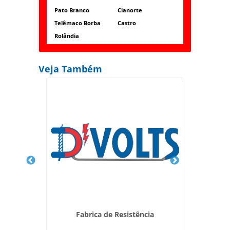
Pato Branco
Cianorte
Telêmaco Borba
Castro
Rolândia
Veja Também
 de Ar
Fabrica de Resistência
Resi